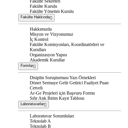
Fakülte Sekreteri
Fakülte Kurulu
Fakülte Yönetim Kurulu
Fakülte Hakkında
Hakkımızda
Misyon ve Vizyonumuz
İç Kontrol
Fakülte Komisyonları, Koordinatörleri ve
Kurulları
Organizasyon Yapısı
Akademik Kurullar
Formlar
Disiplin Soruşturması Yazı Örnekleri
Döner Sermaye Gelir Getirici Faaliyet Puan
Cetveli
Ar-Ge Projeleri için Başvuru Formu
Sıfır Atık Birim Kayıt Tablosu
Laboratuvarlar
Laboratuvar Sorumluları
Teknolab A
Teknolab B