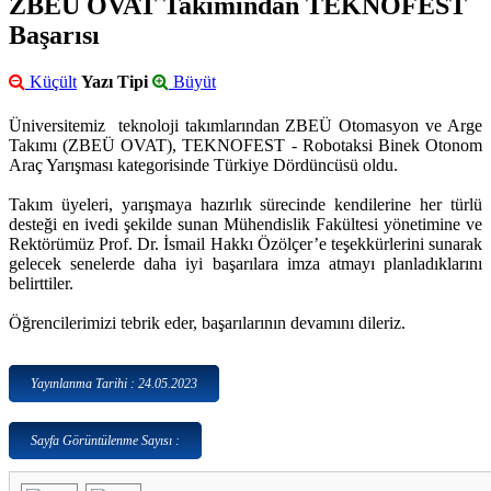
ZBEU OVAT Takımından TEKNOFEST
Başarısı
Küçült
Yazı Tipi
Büyüt
Üniversitemiz teknoloji takımlarından ZBEÜ Otomasyon ve Arge
Takımı (ZBEÜ OVAT), TEKNOFEST - Robotaksi Binek Otonom
Araç Yarışması kategorisinde Türkiye Dördüncüsü oldu.
Takım üyeleri, yarışmaya hazırlık sürecinde kendilerine her türlü
desteği en ivedi şekilde sunan Mühendislik Fakültesi yönetimine ve
Rektörümüz Prof. Dr. İsmail Hakkı Özölçer’e teşekkürlerini sunarak
gelecek senelerde daha iyi başarılara imza atmayı planladıklarını
belirttiler.
Öğrencilerimizi tebrik eder, başarılarının devamını dileriz.
Yayınlanma Tarihi : 24.05.2023
Sayfa Görüntülenme Sayısı :