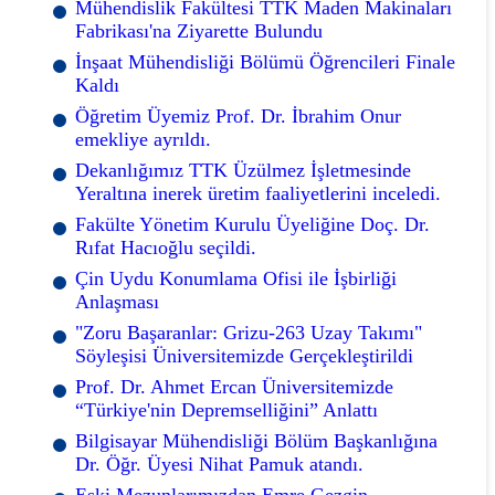
Mühendislik Fakültesi TTK Maden Makinaları
Fabrikası'na Ziyarette Bulundu
İnşaat Mühendisliği Bölümü Öğrencileri Finale
Kaldı
Öğretim Üyemiz Prof. Dr. İbrahim Onur
emekliye ayrıldı.
Dekanlığımız TTK Üzülmez İşletmesinde
Yeraltına inerek üretim faaliyetlerini inceledi.
Fakülte Yönetim Kurulu Üyeliğine Doç. Dr.
Rıfat Hacıoğlu seçildi.
Çin Uydu Konumlama Ofisi ile İşbirliği
Anlaşması
"Zoru Başaranlar: Grizu-263 Uzay Takımı"
Söyleşisi Üniversitemizde Gerçekleştirildi
Prof. Dr. Ahmet Ercan Üniversitemizde
“Türkiye'nin Depremselliğini” Anlattı
Bilgisayar Mühendisliği Bölüm Başkanlığına
Dr. Öğr. Üyesi Nihat Pamuk atandı.
Eski Mezunlarımızdan Emre Gezgin