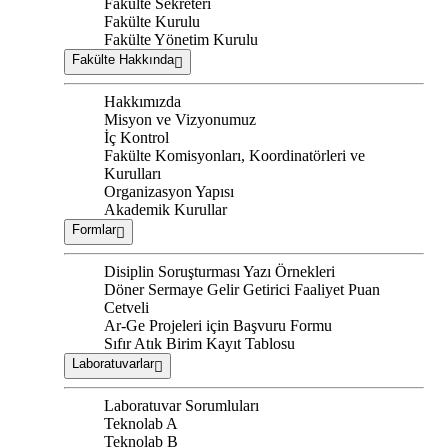
Fakülte Sekreteri
Fakülte Kurulu
Fakülte Yönetim Kurulu
Fakülte Hakkında
Hakkımızda
Misyon ve Vizyonumuz
İç Kontrol
Fakülte Komisyonları, Koordinatörleri ve
Kurulları
Organizasyon Yapısı
Akademik Kurullar
Formlar
Disiplin Soruşturması Yazı Örnekleri
Döner Sermaye Gelir Getirici Faaliyet Puan
Cetveli
Ar-Ge Projeleri için Başvuru Formu
Sıfır Atık Birim Kayıt Tablosu
Laboratuvarlar
Laboratuvar Sorumluları
Teknolab A
Teknolab B