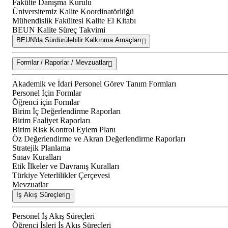
Fakülte Danışma Kurulu
Üniversitemiz Kalite Koordinatörlüğü
Mühendislik Fakültesi Kalite El Kitabı
BEUN Kalite Süreç Takvimi
BEUN'da Sürdürülebilir Kalkınma Amaçları
Formlar / Raporlar / Mevzuatlar
Akademik ve İdari Personel Görev Tanım Formları
Personel İçin Formlar
Öğrenci için Formlar
Birim İç Değerlendirme Raporları
Birim Faaliyet Raporları
Birim Risk Kontrol Eylem Planı
Öz Değerlendirme ve Akran Değerlendirme Raporları
Stratejik Planlama
Sınav Kuralları
Etik İlkeler ve Davranış Kuralları
Türkiye Yeterlilikler Çerçevesi
Mevzuatlar
İş Akış Süreçleri
Personel İş Akış Süreçleri
Öğrenci İşleri İş Akış Süreçleri