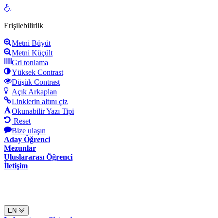
Open
toolbar
Erişilebilirlik
Metni Büyüt
Metni Küçült
Gri tonlama
Yüksek Contrast
Düşük Contrast
Açık Arkaplan
Linklerin altını çiz
Okunabilir Yazı Tipi
Reset
Bize ulaşın
Aday Öğrenci
Mezunlar
Uluslararası Öğrenci
İletişim
EN