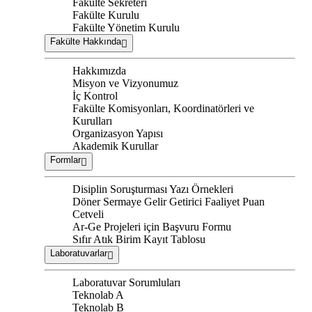
Fakülte Sekreteri
Fakülte Kurulu
Fakülte Yönetim Kurulu
Fakülte Hakkında
Hakkımızda
Misyon ve Vizyonumuz
İç Kontrol
Fakülte Komisyonları, Koordinatörleri ve
Kurulları
Organizasyon Yapısı
Akademik Kurullar
Formlar
Disiplin Soruşturması Yazı Örnekleri
Döner Sermaye Gelir Getirici Faaliyet Puan
Cetveli
Ar-Ge Projeleri için Başvuru Formu
Sıfır Atık Birim Kayıt Tablosu
Laboratuvarlar
Laboratuvar Sorumluları
Teknolab A
Teknolab B