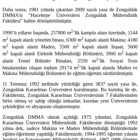
Daha sonra, 1981 yılında çıkarılan 2809 sayılı yasa ile Zonguldak
DMMA’si “Hacettepe Üniversitesi Zonguldak Mühendislik
Fakültesi” haline dönüştürülmüştür.
2
1990’lı yılların başında, 257800 m
’lik kampüs alanı üzerinde, 1144
2
2
m
kapalı alanlı yönetim binası, 6300 m
kapalı alanlı Makina; 4180
2
2
m
kapalı alanlı Maden, 5500 m
kapalı alanlı İnşaat, 5600
2
2
m
kapalı alanlı Elektrik Mühendisliği Bölümleri, 3900 m
kapalı
2
alanlı Temel Bilimler Binaları, 2550 m
’lik Sosyal Tesis
2
binalarından oluşan toplam 29174 m
’lik kapalı alanda Maden ve
Makina Mühendisliği Bölümleri ile eğitim-öğretim sürdürülmüştür.
11 Temmuz 1992 tarihinde yürürlüğe giren 3837 sayılı yasa ile,
Zonguldak Karaelmas Üniversitesi kurulmuştur. Bu kuruluş ile de,
Fakültemiz, Zonguldak Karaelmas Üniversitesinin 7 Fakültesinden
birisi olmuş ve sahip olduğu imkanlar, kurulan yeni Üniversitenin
çekirdeğini ve altyapısını oluşturmuştur.
Zonguldak DMMA olarak açıldığı 1975 yılından, Zonguldak
Karaelmas Üniversitesi Mühendislik Fakültesine dönüştüğü 1992
yılına dek, sadece Makina ve Maden Mühendisliği Bölümlerinde
eğitim-öğretimin yapıldığı Fakültemizde, 1994-1995 öğretim yılında
Jeodezi ve Fotogrametri Mühendisliği Bölümü, 1997-1998 öğretim