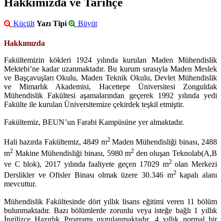
Hakkımızda ve Tarihçe
Küçült
Yazı Tipi
Büyüt
Hakkımızda
Fakültemizin kökleri 1924 yılında kurulan Maden Mühendislik
Mektebi’ne kadar uzanmaktadır. Bu kurum sırasıyla Maden Meslek
ve Başçavuşları Okulu, Maden Teknik Okulu, Devlet Mühendislik
ve Mimarlık Akademisi, Hacettepe Üniversitesi Zonguldak
Mühendislik Fakültesi aşamalarından geçerek 1992 yılında yedi
Fakülte ile kurulan Üniversitemize çekirdek teşkil etmiştir.
Fakültemiz, BEUN’un Farabi Kampüsüne yer almaktadır.
2
Hali hazırda Fakültemiz, 4849 m
Maden Mühendisliği binası, 2488
2
2
m
Makine Mühendisliği binası, 5980 m
den oluşan Teknolab(A,B
2
ve C blok), 2017 yılında faaliyete geçen 17029 m
olan Merkezi
2
Derslikler ve Ofisler Binası olmak üzere 30.346 m
kapalı alanı
mevcuttur.
Mühendislik Fakültesinde dört yıllık lisans eğitimi veren 11 bölüm
bulunmaktadır. Bazı bölümlerde zorunlu veya isteğe bağlı 1 yıllık
İngilizce Hazırlık Programı uygulanmaktadır. 4 yıllık normal bir