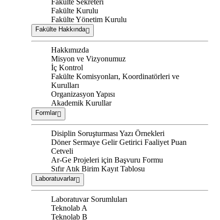
Fakülte Sekreteri
Fakülte Kurulu
Fakülte Yönetim Kurulu
Fakülte Hakkında
Hakkımızda
Misyon ve Vizyonumuz
İç Kontrol
Fakülte Komisyonları, Koordinatörleri ve
Kurulları
Organizasyon Yapısı
Akademik Kurullar
Formlar
Disiplin Soruşturması Yazı Örnekleri
Döner Sermaye Gelir Getirici Faaliyet Puan
Cetveli
Ar-Ge Projeleri için Başvuru Formu
Sıfır Atık Birim Kayıt Tablosu
Laboratuvarlar
Laboratuvar Sorumluları
Teknolab A
Teknolab B