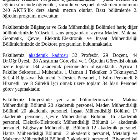
eğitim sürecinde öğrenciler, zorunlu ve seçmeli derslerden minimum
240 AKTS’lik ders alarak mezun olurlar. Bazı bölümlerde 2.
öğretim programı mevcuttur.
Fakültemizde Bilgisayar ve Gıda Mühendisliği Bölümleri hariç diğer
bölümlerimizde Yüksek Lisans programları, ayrıca Maden, Makina,
Geomatik, Çevre, Elektrik-Elektronik ve İnşaat Mühendisliği
Bölümlerimizde de Doktora programları bulunmaktadır.
Fakültemiz
akademik kadrosu
32 Profesör, 29 Doçent, 44
Dr.Öğr.Üyesi, 28 Araştırma Görevlisi ve 1 Öğretim Görevlisi olmak
üzere toplam 134 akademik personelden oluşmaktadır. Ayrıca 1
Fakülte Sekreteri,1 Mühendis, 1 Uzman 1 Tekniker, 3 Teknisyen,3
Şef, 4 Bilgisayar İşletmeni, 3 Destek Personeli, 1 Büro Personeli, 8
Hizmetli ve 8 Sürekli İşçi olmak üzere toplam 34 İdari Personel
görev yapmaktadır.
Fakültemiz bünyesinde yer alan bölümlerimizden Makina
Mühendisliği Bölümü 20 akademik personel, Maden Mühendisliği
Bölümü 20 akademik personel, İnşaat Mühendisliği Bölümü 17
akademik personel, Çevre Mühendisliği Bölümü 16 akademik
personel, Elektrik-Elektronik Mühendisliği Bölümü 14 akademik
personel, Bilgisayar Mühendisliği Bölümü 12 akademik personel,
Harita Mühendisliği Bölümü 12 akademik personel, Metalurji ve
Malzeme Mühendisliği Bölümü 7 akademik personel, Biyomedikal