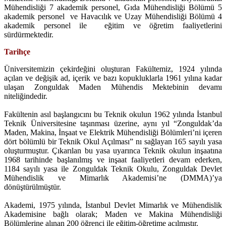
Mühendisliği 7 akademik personel, Gıda Mühendisliği Bölümü 5
akademik personel ve Havacılık ve Uzay Mühendisliği Bölümü 4
akademik personel ile eğitim ve öğretim faaliyetlerini
sürdürmektedir.
Tarihçe
Üniversitemizin çekirdeğini oluşturan Fakültemiz, 1924 yılında
açılan ve değişik ad, içerik ve bazı kopukluklarla 1961 yılına kadar
ulaşan Zonguldak Maden Mühendis Mektebinin devamı
niteliğindedir.
Fakültenin asıl başlangıcını bu Teknik okulun 1962 yılında İstanbul
Teknik Üniversitesine taşınması üzerine, aynı yıl “Zonguldak’da
Maden, Makina, İnşaat ve Elektrik Mühendisliği Bölümleri’ni içeren
dört bölümlü bir Teknik Okul Açılması” nı sağlayan 165 sayılı yasa
oluşturmuştur. Çıkarılan bu yasa uyarınca Teknik okulun inşaatına
1968 tarihinde başlanılmış ve inşaat faaliyetleri devam ederken,
1184 sayılı yasa ile Zonguldak Teknik Okulu, Zonguldak Devlet
Mühendislik ve Mimarlık Akademisi’ne (DMMA)’ya
dönüştürülmüştür.
Akademi, 1975 yılında, İstanbul Devlet Mimarlık ve Mühendislik
Akademisine bağlı olarak; Maden ve Makina Mühendisliği
Bölümlerine alınan 200 öğrenci ile eğitim-öğretime açılmıştır.