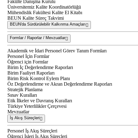
Fakülte Danışma Kurulu
Üniversitemiz Kalite Koordinatörlüğü
Mühendislik Fakültesi Kalite El Kitabı
BEUN Kalite Süreç Takvimi
BEUN'da Sürdürülebilir Kalkınma Amaçları
Formlar / Raporlar / Mevzuatlar
Akademik ve İdari Personel Görev Tanım Formları
Personel İçin Formlar
Öğrenci için Formlar
Birim İç Değerlendirme Raporları
Birim Faaliyet Raporları
Birim Risk Kontrol Eylem Planı
Öz Değerlendirme ve Akran Değerlendirme Raporları
Stratejik Planlama
Sınav Kuralları
Etik İlkeler ve Davranış Kuralları
Türkiye Yeterlilikler Çerçevesi
Mevzuatlar
İş Akış Süreçleri
Personel İş Akış Süreçleri
Öğrenci İşleri İş Akış Süreçleri