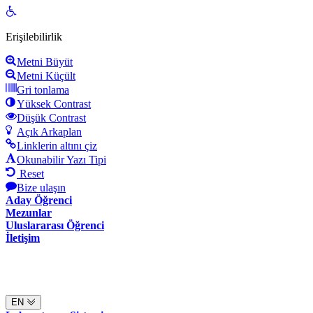
Open
toolbar
Erişilebilirlik
Metni Büyüt
Metni Küçült
Gri tonlama
Yüksek Contrast
Düşük Contrast
Açık Arkaplan
Linklerin altını çiz
Okunabilir Yazı Tipi
Reset
Bize ulaşın
Aday Öğrenci
Mezunlar
Uluslararası Öğrenci
İletişim
EN