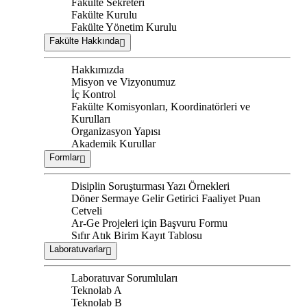
Fakülte Sekreteri
Fakülte Kurulu
Fakülte Yönetim Kurulu
Fakülte Hakkında
Hakkımızda
Misyon ve Vizyonumuz
İç Kontrol
Fakülte Komisyonları, Koordinatörleri ve
Kurulları
Organizasyon Yapısı
Akademik Kurullar
Formlar
Disiplin Soruşturması Yazı Örnekleri
Döner Sermaye Gelir Getirici Faaliyet Puan
Cetveli
Ar-Ge Projeleri için Başvuru Formu
Sıfır Atık Birim Kayıt Tablosu
Laboratuvarlar
Laboratuvar Sorumluları
Teknolab A
Teknolab B