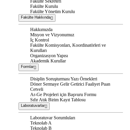
Fakülte Sekreteri
Fakülte Kurulu
Fakülte Yönetim Kurulu
Fakülte Hakkında
Hakkımızda
Misyon ve Vizyonumuz
İç Kontrol
Fakülte Komisyonları, Koordinatörleri ve
Kurulları
Organizasyon Yapısı
Akademik Kurullar
Formlar
Disiplin Soruşturması Yazı Örnekleri
Döner Sermaye Gelir Getirici Faaliyet Puan
Cetveli
Ar-Ge Projeleri için Başvuru Formu
Sıfır Atık Birim Kayıt Tablosu
Laboratuvarlar
Laboratuvar Sorumluları
Teknolab A
Teknolab B