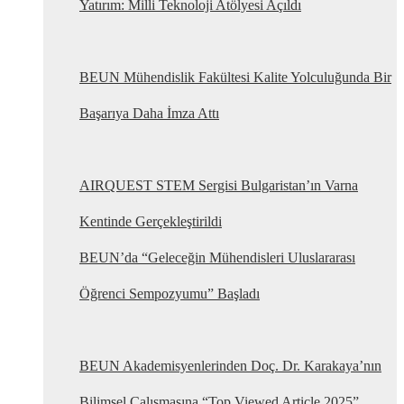
Yatırım: Milli Teknoloji Atölyesi Açıldı
BEUN Mühendislik Fakültesi Kalite Yolculuğunda Bir
Başarıya Daha İmza Attı
AIRQUEST STEM Sergisi Bulgaristan’ın Varna
Kentinde Gerçekleştirildi
BEUN’da “Geleceğin Mühendisleri Uluslararası
Öğrenci Sempozyumu” Başladı
BEUN Akademisyenlerinden Doç. Dr. Karakaya’nın
Bilimsel Çalışmasına “Top Viewed Article 2025”