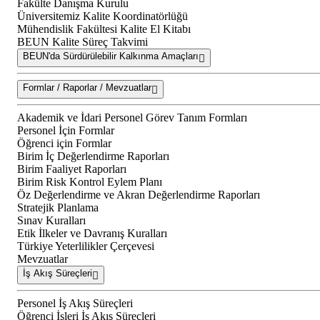
Fakülte Danışma Kurulu
Üniversitemiz Kalite Koordinatörlüğü
Mühendislik Fakültesi Kalite El Kitabı
BEUN Kalite Süreç Takvimi
BEUN'da Sürdürülebilir Kalkınma Amaçları
Formlar / Raporlar / Mevzuatlar
Akademik ve İdari Personel Görev Tanım Formları
Personel İçin Formlar
Öğrenci için Formlar
Birim İç Değerlendirme Raporları
Birim Faaliyet Raporları
Birim Risk Kontrol Eylem Planı
Öz Değerlendirme ve Akran Değerlendirme Raporları
Stratejik Planlama
Sınav Kuralları
Etik İlkeler ve Davranış Kuralları
Türkiye Yeterlilikler Çerçevesi
Mevzuatlar
İş Akış Süreçleri
Personel İş Akış Süreçleri
Öğrenci İşleri İş Akış Süreçleri