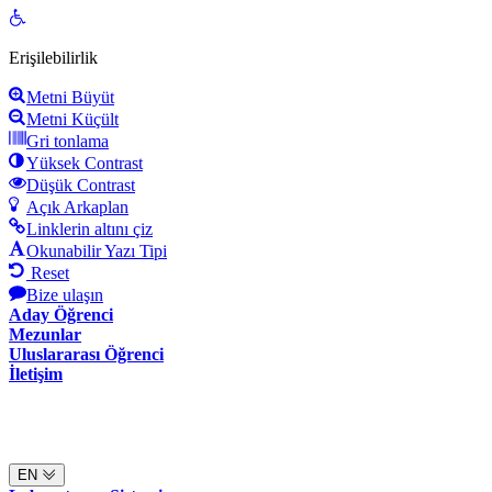
Open
toolbar
Erişilebilirlik
Metni Büyüt
Metni Küçült
Gri tonlama
Yüksek Contrast
Düşük Contrast
Açık Arkaplan
Linklerin altını çiz
Okunabilir Yazı Tipi
Reset
Bize ulaşın
Aday Öğrenci
Mezunlar
Uluslararası Öğrenci
İletişim
EN