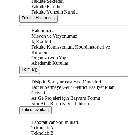
Fakülte Sekreteri
Fakülte Kurulu
Fakülte Yönetim Kurulu
Fakülte Hakkında
Hakkımızda
Misyon ve Vizyonumuz
İç Kontrol
Fakülte Komisyonları, Koordinatörleri ve
Kurulları
Organizasyon Yapısı
Akademik Kurullar
Formlar
Disiplin Soruşturması Yazı Örnekleri
Döner Sermaye Gelir Getirici Faaliyet Puan
Cetveli
Ar-Ge Projeleri için Başvuru Formu
Sıfır Atık Birim Kayıt Tablosu
Laboratuvarlar
Laboratuvar Sorumluları
Teknolab A
Teknolab B