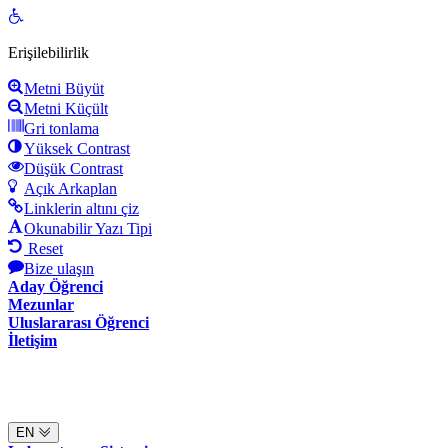
Open
toolbar
Erişilebilirlik
Metni Büyüt
Metni Küçült
Gri tonlama
Yüksek Contrast
Düşük Contrast
Açık Arkaplan
Linklerin altını çiz
Okunabilir Yazı Tipi
Reset
Bize ulaşın
Aday Öğrenci
Mezunlar
Uluslararası Öğrenci
İletişim
EN