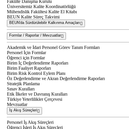
Fakülte Danışma Kurulu
Üniversitemiz Kalite Koordinatörlüğü
Mühendislik Fakültesi Kalite El Kitabı
BEUN Kalite Süreç Takvimi
BEUN'da Sürdürülebilir Kalkınma Amaçları
Formlar / Raporlar / Mevzuatlar
Akademik ve İdari Personel Görev Tanım Formları
Personel İçin Formlar
Öğrenci için Formlar
Birim İç Değerlendirme Raporları
Birim Faaliyet Raporları
Birim Risk Kontrol Eylem Planı
Öz Değerlendirme ve Akran Değerlendirme Raporları
Stratejik Planlama
Sınav Kuralları
Etik İlkeler ve Davranış Kuralları
Türkiye Yeterlilikler Çerçevesi
Mevzuatlar
İş Akış Süreçleri
Personel İş Akış Süreçleri
Öğrenci İşleri İş Akış Süreçleri