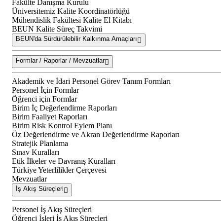
Fakülte Danışma Kurulu
Üniversitemiz Kalite Koordinatörlüğü
Mühendislik Fakültesi Kalite El Kitabı
BEUN Kalite Süreç Takvimi
BEUN'da Sürdürülebilir Kalkınma Amaçları
Formlar / Raporlar / Mevzuatlar
Akademik ve İdari Personel Görev Tanım Formları
Personel İçin Formlar
Öğrenci için Formlar
Birim İç Değerlendirme Raporları
Birim Faaliyet Raporları
Birim Risk Kontrol Eylem Planı
Öz Değerlendirme ve Akran Değerlendirme Raporları
Stratejik Planlama
Sınav Kuralları
Etik İlkeler ve Davranış Kuralları
Türkiye Yeterlilikler Çerçevesi
Mevzuatlar
İş Akış Süreçleri
Personel İş Akış Süreçleri
Öğrenci İşleri İş Akış Süreçleri