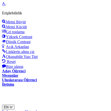
Open
toolbar
Erişilebilirlik
Metni Büyüt
Metni Küçült
Gri tonlama
Yüksek Contrast
Düşük Contrast
Açık Arkaplan
Linklerin altını çiz
Okunabilir Yazı Tipi
Reset
Bize ulaşın
Aday Öğrenci
Mezunlar
Uluslararası Öğrenci
İletişim
EN