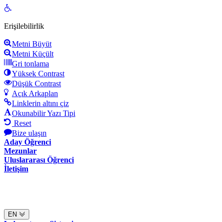
Open
toolbar
Erişilebilirlik
Metni Büyüt
Metni Küçült
Gri tonlama
Yüksek Contrast
Düşük Contrast
Açık Arkaplan
Linklerin altını çiz
Okunabilir Yazı Tipi
Reset
Bize ulaşın
Aday Öğrenci
Mezunlar
Uluslararası Öğrenci
İletişim
EN