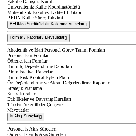
Fakülte Danışma Kurulu
Üniversitemiz Kalite Koordinatörlüğü
Mühendislik Fakültesi Kalite El Kitabı
BEUN Kalite Süreç Takvimi
BEUN'da Sürdürülebilir Kalkınma Amaçları
Formlar / Raporlar / Mevzuatlar
Akademik ve İdari Personel Görev Tanım Formları
Personel İçin Formlar
Öğrenci için Formlar
Birim İç Değerlendirme Raporları
Birim Faaliyet Raporları
Birim Risk Kontrol Eylem Planı
Öz Değerlendirme ve Akran Değerlendirme Raporları
Stratejik Planlama
Sınav Kuralları
Etik İlkeler ve Davranış Kuralları
Türkiye Yeterlilikler Çerçevesi
Mevzuatlar
İş Akış Süreçleri
Personel İş Akış Süreçleri
Öğrenci İşleri İş Akış Süreçleri