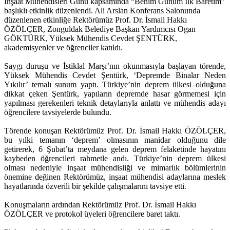
İnşaat Mühendisleri Günü kapsamında “Benim Günüm İlk Baretim”
başlıklı etkinlik düzenlendi. Ali Arslan Konferans Salonunda
düzenlenen etkinliğe Rektörümüz Prof. Dr. İsmail Hakkı
ÖZÖLÇER, Zonguldak Belediye Başkan Yardımcısı Ogan
GÖKTÜRK, Yüksek Mühendis Cevdet ŞENTÜRK,
akademisyenler ve öğrenciler katıldı.
Saygı duruşu ve İstiklal Marşı’nın okunmasıyla başlayan törende,
Yüksek Mühendis Cevdet Şentürk, ‘Depremde Binalar Neden
Yıkılır’ temalı sunum yaptı. Türkiye’nin deprem ülkesi olduğuna
dikkat çeken Şentürk, yapıların depremde hasar görmemesi için
yapılması gerekenleri teknik detaylarıyla anlattı ve mühendis adayı
öğrencilere tavsiyelerde bulundu.
Törende konuşan Rektörümüz Prof. Dr. İsmail Hakkı ÖZÖLÇER,
bu yılki temanın ‘deprem’ olmasının manidar olduğunu dile
getirerek, 6 Şubat’ta meydana gelen deprem felaketinde hayatını
kaybeden öğrencileri rahmetle andı. Türkiye’nin deprem ülkesi
olması nedeniyle inşaat mühendisliği ve mimarlık bölümlerinin
önemine değinen Rektörümüz, inşaat mühendisi adaylarına meslek
hayatlarında özverili bir şekilde çalışmalarını tavsiye etti.
Konuşmaların ardından Rektörümüz Prof. Dr. İsmail Hakkı
ÖZÖLÇER ve protokol üyeleri öğrencilere baret taktı.