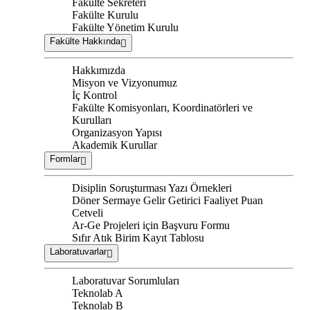
Fakülte Sekreteri
Fakülte Kurulu
Fakülte Yönetim Kurulu
Fakülte Hakkında
Hakkımızda
Misyon ve Vizyonumuz
İç Kontrol
Fakülte Komisyonları, Koordinatörleri ve
Kurulları
Organizasyon Yapısı
Akademik Kurullar
Formlar
Disiplin Soruşturması Yazı Örnekleri
Döner Sermaye Gelir Getirici Faaliyet Puan
Cetveli
Ar-Ge Projeleri için Başvuru Formu
Sıfır Atık Birim Kayıt Tablosu
Laboratuvarlar
Laboratuvar Sorumluları
Teknolab A
Teknolab B