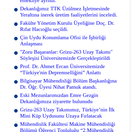
emekliye ayrıldı.
Dekanlığımız TTK Üzülmez İşletmesinde
Yeraltına inerek üretim faaliyetlerini inceledi.
Fakülte Yönetim Kurulu Üyeliğine Doç. Dr.
Rıfat Hacıoğlu seçildi.
Çin Uydu Konumlama Ofisi ile İşbirliği
Anlaşması
"Zoru Başaranlar: Grizu-263 Uzay Takımı"
Söyleşisi Üniversitemizde Gerçekleştirildi
Prof. Dr. Ahmet Ercan Üniversitemizde
“Türkiye'nin Depremselliğini” Anlattı
Bilgisayar Mühendisliği Bölüm Başkanlığına
Dr. Öğr. Üyesi Nihat Pamuk atandı.
Eski Mezunlarımızdan Emre Gezgin
Dekanlığımıza ziyarette bulunudu
Grizu-263 Uzay Takımımız, Türkiye’nin İlk
Mini Küp Uydusunu Uzaya Fırlatacak
Mühendislik Fakültesi Makine Mühendisliği
Bölümü Öğrenci Topluluğu “2.Mühendislik