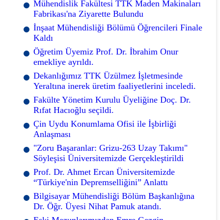
Mühendislik Fakültesi TTK Maden Makinaları
Fabrikası'na Ziyarette Bulundu
İnşaat Mühendisliği Bölümü Öğrencileri Finale
Kaldı
Öğretim Üyemiz Prof. Dr. İbrahim Onur
emekliye ayrıldı.
Dekanlığımız TTK Üzülmez İşletmesinde
Yeraltına inerek üretim faaliyetlerini inceledi.
Fakülte Yönetim Kurulu Üyeliğine Doç. Dr.
Rıfat Hacıoğlu seçildi.
Çin Uydu Konumlama Ofisi ile İşbirliği
Anlaşması
"Zoru Başaranlar: Grizu-263 Uzay Takımı"
Söyleşisi Üniversitemizde Gerçekleştirildi
Prof. Dr. Ahmet Ercan Üniversitemizde
“Türkiye'nin Depremselliğini” Anlattı
Bilgisayar Mühendisliği Bölüm Başkanlığına
Dr. Öğr. Üyesi Nihat Pamuk atandı.
Eski Mezunlarımızdan Emre Gezgin