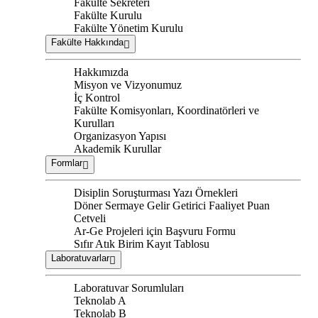
Fakülte Sekreteri
Fakülte Kurulu
Fakülte Yönetim Kurulu
Fakülte Hakkında
Hakkımızda
Misyon ve Vizyonumuz
İç Kontrol
Fakülte Komisyonları, Koordinatörleri ve
Kurulları
Organizasyon Yapısı
Akademik Kurullar
Formlar
Disiplin Soruşturması Yazı Örnekleri
Döner Sermaye Gelir Getirici Faaliyet Puan
Cetveli
Ar-Ge Projeleri için Başvuru Formu
Sıfır Atık Birim Kayıt Tablosu
Laboratuvarlar
Laboratuvar Sorumluları
Teknolab A
Teknolab B