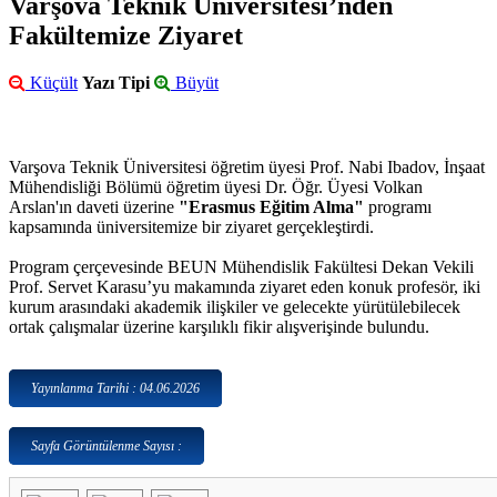
Varşova Teknik Üniversitesi’nden
Fakültemize Ziyaret
Küçült
Yazı Tipi
Büyüt
Varşova Teknik Üniversitesi öğretim üyesi Prof. Nabi Ibadov, İnşaat
Mühendisliği Bölümü öğretim üyesi Dr. Öğr. Üyesi Volkan
Arslan'ın daveti üzerine
"Erasmus Eğitim Alma"
programı
kapsamında üniversitemize bir ziyaret gerçekleştirdi.
Program çerçevesinde BEUN Mühendislik Fakültesi Dekan Vekili
Prof. Servet Karasu’yu makamında ziyaret eden konuk profesör, iki
kurum arasındaki akademik ilişkiler ve gelecekte yürütülebilecek
ortak çalışmalar üzerine karşılıklı fikir alışverişinde bulundu.
Yayınlanma Tarihi : 04.06.2026
Sayfa Görüntülenme Sayısı :