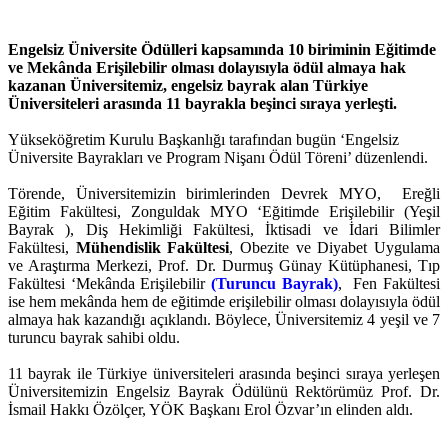
Engelsiz Üniversite Ödülleri kapsamında 10 biriminin Eğitimde
ve Mekânda Erişilebilir olması dolayısıyla ödül almaya hak
kazanan Üniversitemiz, engelsiz bayrak alan Türkiye
Üniversiteleri arasında 11 bayrakla beşinci sıraya yerleşti.
Yükseköğretim Kurulu Başkanlığı tarafından bugün ‘Engelsiz
Üniversite Bayrakları ve Program Nişanı Ödül Töreni’ düzenlendi.
Törende, Üniversitemizin birimlerinden Devrek MYO, Ereğli
Eğitim Fakültesi, Zonguldak MYO ‘Eğitimde Erişilebilir (Yeşil
Bayrak ), Diş Hekimliği Fakültesi, İktisadi ve İdari Bilimler
Fakültesi,
Mühendislik Fakültesi
, Obezite ve Diyabet Uygulama
ve Araştırma Merkezi, Prof. Dr. Durmuş Günay Kütüphanesi, Tıp
Fakültesi ‘Mekânda Erişilebilir
(Turuncu Bayrak)
,
Fen Fakültesi
ise hem mekânda hem de eğitimde erişilebilir olması dolayısıyla ödül
almaya hak kazandığı açıklandı. Böylece, Üniversitemiz 4 yeşil ve 7
turuncu bayrak sahibi oldu.
11 bayrak ile Türkiye üniversiteleri arasında beşinci sıraya yerleşen
Üniversitemizin Engelsiz Bayrak Ödülünü Rektörümüz Prof. Dr.
İsmail Hakkı Özölçer, YÖK Başkanı Erol Özvar’ın elinden aldı.