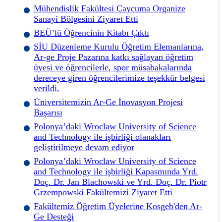
Mühendislik Fakültesi Çaycuma Organize
Sanayi Bölgesini Ziyaret Etti
BEÜ’lü Öğrencinin Kitabı Çıktı
SİU Düzenleme Kurulu Öğretim Elemanlarına,
Ar-ge Proje Pazarına katkı sağlayan öğretim
üyesi ve öğrencilerle, spor müsabakalarında
dereceye giren öğrencilerimize teşekkür belgesi
verildi.
Üniversitemizin Ar-Ge İnovasyon Projesi
Başarısı
Polonya’daki Wroclaw University of Science
and Technology ile işbirliği olanakları
geliştirilmeye devam ediyor
Polonya’daki Wroclaw University of Science
and Technology ile işbirliği Kapasmında Yrd.
Doç. Dr. Jan Blachowski ve Yrd. Doç. Dr. Piotr
Grzempowski Fakültemizi Ziyaret Etti
Fakültemiz Öğretim Üyelerine Kosgeb'den Ar-
Ge Desteği