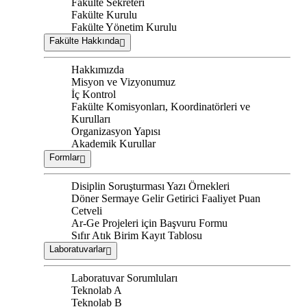
Fakülte Sekreteri
Fakülte Kurulu
Fakülte Yönetim Kurulu
Fakülte Hakkında
Hakkımızda
Misyon ve Vizyonumuz
İç Kontrol
Fakülte Komisyonları, Koordinatörleri ve
Kurulları
Organizasyon Yapısı
Akademik Kurullar
Formlar
Disiplin Soruşturması Yazı Örnekleri
Döner Sermaye Gelir Getirici Faaliyet Puan
Cetveli
Ar-Ge Projeleri için Başvuru Formu
Sıfır Atık Birim Kayıt Tablosu
Laboratuvarlar
Laboratuvar Sorumluları
Teknolab A
Teknolab B