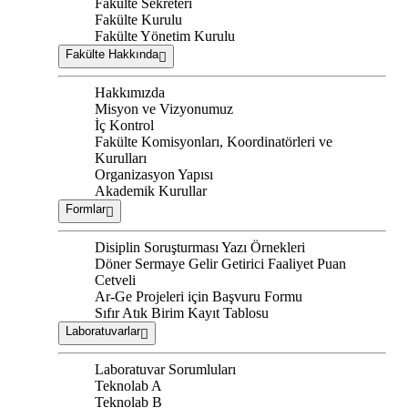
Fakülte Sekreteri
Fakülte Kurulu
Fakülte Yönetim Kurulu
Fakülte Hakkında
Hakkımızda
Misyon ve Vizyonumuz
İç Kontrol
Fakülte Komisyonları, Koordinatörleri ve
Kurulları
Organizasyon Yapısı
Akademik Kurullar
Formlar
Disiplin Soruşturması Yazı Örnekleri
Döner Sermaye Gelir Getirici Faaliyet Puan
Cetveli
Ar-Ge Projeleri için Başvuru Formu
Sıfır Atık Birim Kayıt Tablosu
Laboratuvarlar
Laboratuvar Sorumluları
Teknolab A
Teknolab B