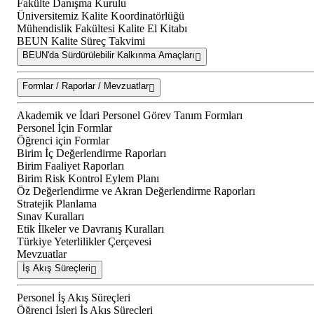
Fakülte Danışma Kurulu
Üniversitemiz Kalite Koordinatörlüğü
Mühendislik Fakültesi Kalite El Kitabı
BEUN Kalite Süreç Takvimi
BEUN'da Sürdürülebilir Kalkınma Amaçları
Formlar / Raporlar / Mevzuatlar
Akademik ve İdari Personel Görev Tanım Formları
Personel İçin Formlar
Öğrenci için Formlar
Birim İç Değerlendirme Raporları
Birim Faaliyet Raporları
Birim Risk Kontrol Eylem Planı
Öz Değerlendirme ve Akran Değerlendirme Raporları
Stratejik Planlama
Sınav Kuralları
Etik İlkeler ve Davranış Kuralları
Türkiye Yeterlilikler Çerçevesi
Mevzuatlar
İş Akış Süreçleri
Personel İş Akış Süreçleri
Öğrenci İşleri İş Akış Süreçleri