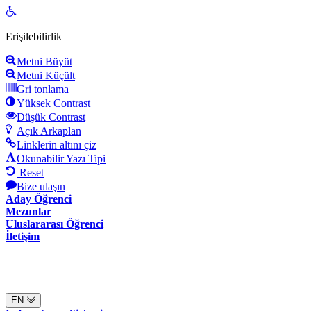
Open
toolbar
Erişilebilirlik
Metni Büyüt
Metni Küçült
Gri tonlama
Yüksek Contrast
Düşük Contrast
Açık Arkaplan
Linklerin altını çiz
Okunabilir Yazı Tipi
Reset
Bize ulaşın
Aday Öğrenci
Mezunlar
Uluslararası Öğrenci
İletişim
EN