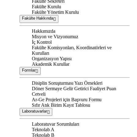
Fakülte Sekreteri
Fakülte Kurulu
Fakülte Yönetim Kurulu
Fakülte Hakkında
Hakkımızda
Misyon ve Vizyonumuz
İç Kontrol
Fakülte Komisyonları, Koordinatörleri ve
Kurulları
Organizasyon Yapısı
Akademik Kurullar
Formlar
Disiplin Soruşturması Yazı Örnekleri
Döner Sermaye Gelir Getirici Faaliyet Puan
Cetveli
Ar-Ge Projeleri için Başvuru Formu
Sıfır Atık Birim Kayıt Tablosu
Laboratuvarlar
Laboratuvar Sorumluları
Teknolab A
Teknolab B